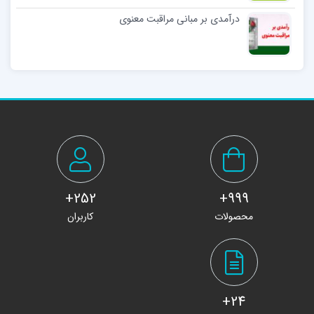
درآمدی بر مبانی مراقبت معنوی
252+
999+
محصولات
کاربران
24+