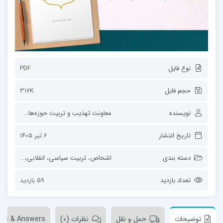
نوع فایل
PDF
حجم فایل
317K
نویسنده
معاونت تهذیب و تربیت حوزه‌های علمیه
تاریخ انتشار
6 تیر 1405
دسته بندی
اشخاص
،
تربیت سیاسی، انقلابی، تمدنی
،
ح
تعداد بازدید
59 بازدید
توضیحات
حمل و نقل
نظرات (0)
ons & Answers