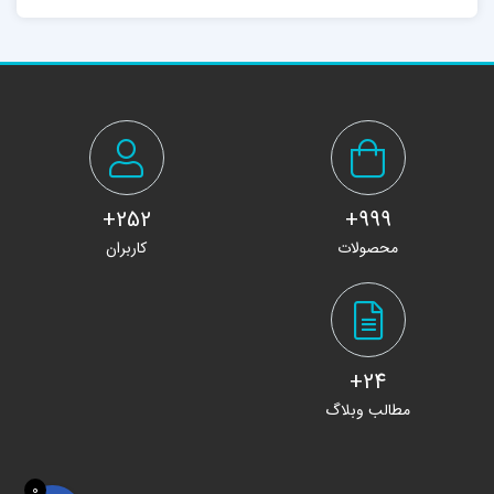
252+
999+
محصولات
کاربران
24+
مطالب وبلاگ
0