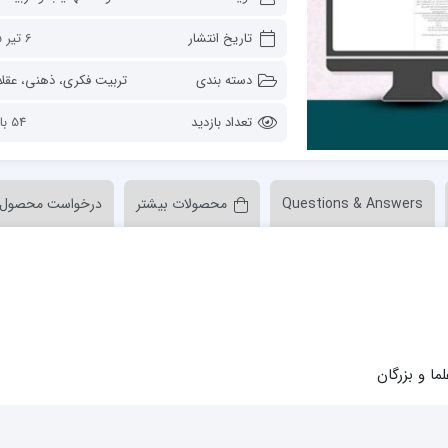
ن عسکری علیه السلام
مدرسه علمیه ولیعصر (عج) خرمدره
تاریخ انتشار
6 تیر 1405
دسته بندی
تعداد بازدید
54 بازدید
Questions & Answers
محصولات بیشتر
درخواست محصول
لمیه قائمیه عج/ بم
امام جعفر صادق علیه السلام گچساران
لمیه امام صادق علیه السلام/جیرفت
امام مهدی منتظر عج
لمیه فخریه/ راور
ولایت (امامیه)
لمیه امام خمینی ره/ رفسنجان
لمیه پیامبر اعظم/ رودبار جنوب
لمیه اهل بیت علیهم‌السلام/ قلعه گنج
لمیه محمودیه/ کرمان