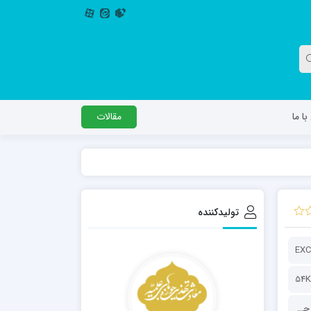
ا ما
مقالات
دگل
مدرسه اباصالح المهدی عج
مدرسه امام جعفر صادق علیه السلام ساوجبلاغ
تولیدکننده
مدرسه علمیه امام حسن مجتبی(ع) چهارباغ
مدرسه علمیه حضرت حجت علیه السلام (امام
EXC
رضا علیه السلام)
54K
معاونت تهذیب و تربیت حوزه‌های علمیه