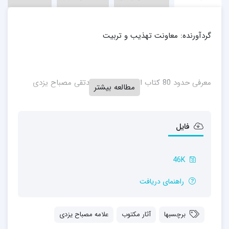
گردآورنده: معاونت تهذیب و تربیت
معرفی حدود 80 کتاب از آثار علامه محمدتقی مصباح یزدی
مطالعه بیشتر
فایل
46K
راهنمای دریافت
برچسبها
آثار مکتوب
علامه مصباح یزدی