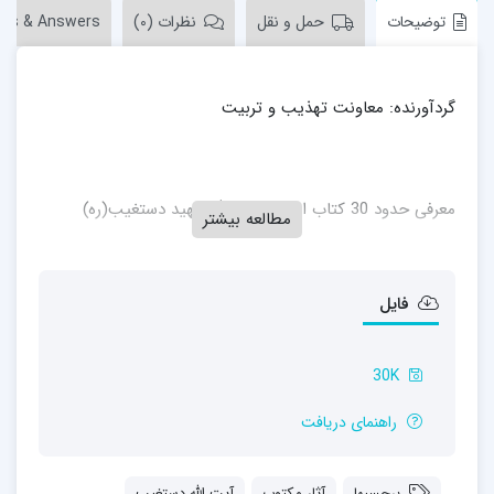
توضیحات
حمل و نقل
نظرات (0)
ons & Answers
گردآورنده: معاونت تهذیب و تربیت
معرفی حدود 30 کتاب از آثار ایت الله شهید دستغیب(ره)
مطالعه بیشتر
فایل
30K
راهنمای دریافت
برچسبها
آثار مکتوب
آیت الله دستغیب