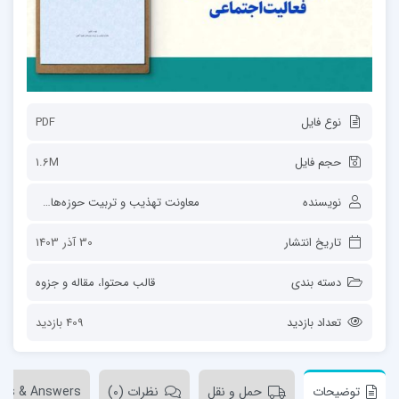
نوع فایل
PDF
حجم فایل
1.6M
نویسنده
معاونت تهذیب و تربیت حوزه‌های علمیه
تاریخ انتشار
30 آذر 1403
دسته بندی
قالب محتوا
،
مقاله و جزوه
تعداد بازدید
409 بازدید
توضیحات
حمل و نقل
نظرات (0)
ons & Answers