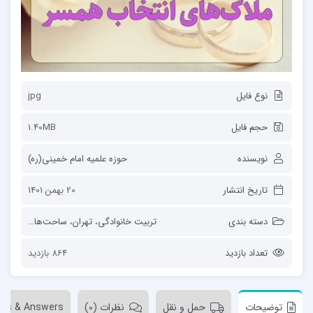
نوع فایل
jpg
حجم فایل
1.40MB
نویسنده
حوزه علمیه امام خمینی(ره)
تاریخ انتشار
20 بهمن 1401
دسته بندی
تربیت خانوادگی
،
تهران
،
ساحت‌های تربیت
،
تعداد بازدید
864 بازدید
توضیحات
حمل و نقل
نظرات (0)
ons & Answers