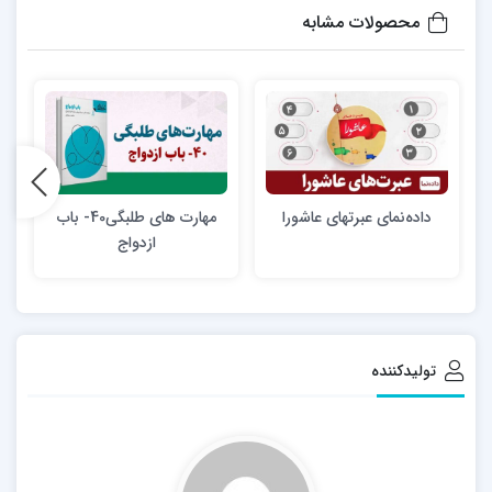
محصولات مشابه
داده‌نمای عبرتهای عاشورا
مهارت های طلبگی40- باب
د
ازدواج
تولیدکننده