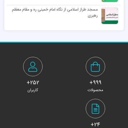
مسجد طراز اسلامی از نگاه امام خمینی ره و مقام معظم
رهبری
252+
999+
محصولات
کاربران
24+