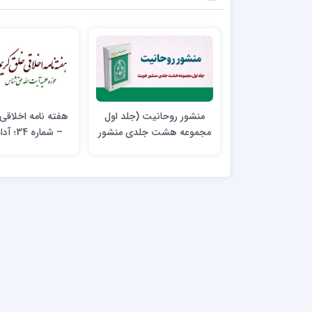
منشور روحانیت (جلد اول
هفته نامه اخلاقی
مجموعه هشت جلدی منشور
– شماره 34؛ آداب طلبگی‎
هویت)