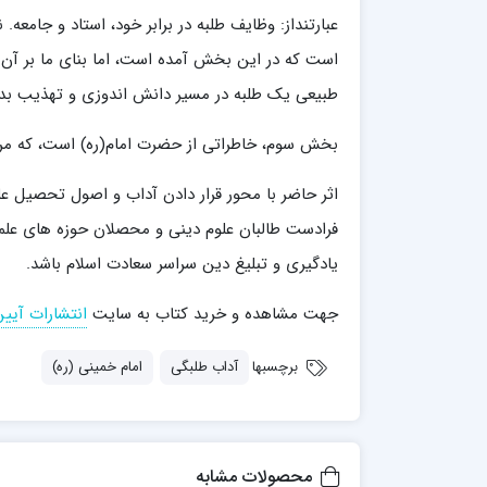
مدرسه علمیه شهید صدوقی ره واحد5
عبارتنداز: وظایف طلبه در برابر خود، استاد و جامع
مدرسه علمیه علوی
است که در این بخش آمده است، اما بنای ما بر آن 
مدرسه مدینة العلم
طبیعی یک طلبه در مسیر دانش اندوزی و تهذیب بدا
مدرسه علمیه معصومیه
مدرسه علمیه نمونه پیامبر اعظم(ص)
بخش سوم، خاطراتی از حضرت امام(ره) است، که م
مرکز هدایت علمی و تربیتی دارالعلم امام
حسن علیه السلام
اثر حاضر با محور قرار دادن آداب و اصول تحصیل عل
مرکز هدایت علمی و تربیتی الهادی علیه السلام
فرادست طالبان علوم دینی و محصلان حوزه های علمی
یادگیری و تبلیغ دین سراسر سعادت اسلام باشد.
امام صادق علیه السلام اردکان
جهت مشاهده و خرید کتاب به سایت
انتشارات آیی
برچسبها
آداب طلبگی‎
امام خمینی (ره)
محصولات مشابه