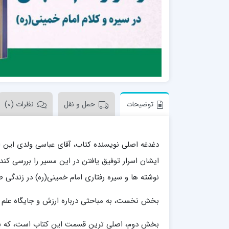
مدرسه علمیه امام خمینی (ره)
امام حس
مدرسه امام حسن عسگری ع
مدرسه علمیه دارالحکمة
مدرسه علمیه دارالسلام
حوزه علمیه امام صادق علیه السلام پرند
مدرسه علمیه فیلسوف الدولة
توضیحات
حمل و نقل
نظرات (0)
مدرسه علمیه آیت الله بهجت(ره)
مدرسه ع
مدرسه علمیه ائمه اطهار
مدرسه ع
دغدغه اصلی نویسنده کتاب، آقای عباسی ولدی این ا
مدرسه علمیه حضرت بقیة‌ الله(عج)
مدرسه ع
مدرسه جهانگیرخان
مدرسه ع
ایشان اسرار توفیق یافتن در این مسیر را بررسی کند.
مدرسه علمیه حسنیه
مدرسه ع
نوشته ها و سیره رفتاری امام خمینی(ره) در زندگی 
مدرسه علمیه دارالهدی
مدرسه ع
مدرسه علمیه رسل
مدرسه ع
بخش نخست، به مباحثی درباره ارزش و جایگاه علم و
مدرسه علمیه شهید صدوقی(ره) واحد2
بخش دوم، اصلی ترین قسمت این کتاب است، که به
مدرسه شهید صدوقی ره واحد 4 (شهید ثانی)