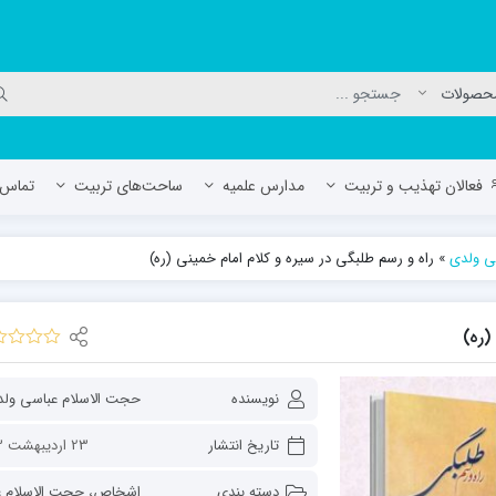
فعالان تهذیب و تربیت
مدارس علمیه
ساحت‌های تربیت
تماس ب
ی ولدی
»
راه و رسم طلبگی در سیره و کلام امام خمینی (ره)
لمیه جعفریه
مدرسه علمیه المهدی (عج)/ آران و بی
حوزه علمیه سفیران هدایت رهنان
(ره)
مدرسه آیت الله العظمی گلپایگانی ره
نویسنده
تاریخ انتشار
23 اردیبهشت 1403
دسته بندی
اشخاص
،
حجت الاسلام عباسی و