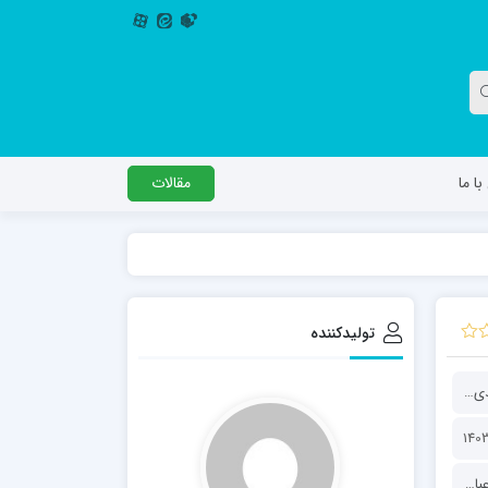
ا ما
مقالات
دگل
مدرسه اباصالح المهدی عج
مدرسه امام جعفر صادق علیه السلام ساوجبلاغ
تولیدکننده
مدرسه علمیه امام حسن مجتبی(ع) چهارباغ
مدرسه علمیه حضرت حجت علیه السلام (امام
حجت الاسلام عباسی ولدی (کانون آیین فطرت توحیدی)
رضا علیه السلام)
لدی
،
فعالان تهذیب و تربیت
،
قالب محتوا
،
کتاب