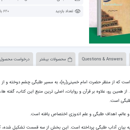
ن عسکری علیه السلام
مدرسه علمیه ولیعصر (عج) خرمدره
تعداد بازدید
620 بازدید
Questions & Answers
محصولات بیشتر
درخواست محصول
لمیه قائمیه عج/ بم
امام جعفر صادق علیه السلام گچساران
لمیه امام صادق علیه السلام/جیرفت
امام مهدی منتظر عج
ست که از منظر حضرت امام خمینی(ره)، به مسیر طلبگی چشم دوخته و از ن
لمیه فخریه/ راور
ولایت (امامیه)
لمیه امام خمینی ره/ رفسنجان
 از همین رو، علاوه بر قرآن و روایات، اصلی ترین منبع این کتاب، گفته ها،
لمیه پیامبر اعظم/ رودبار جنوب
طلبگی است.
لمیه اهل بیت علیهم‌السلام/ قلعه گنج
لمیه محمودیه/ کرمان
 عالم، اهداف طلبگی و علم اندوزی اختصاص یافته است.
 بیان آداب طلبگی پرداخته است. این بخش از سه قسمت تشکیل شده، ک