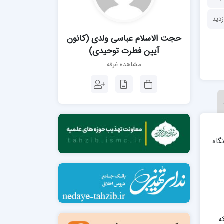
مدرسه فقهی تخصصی امام رضا علیه السلام
صالحیه (مکتب الصادق ع) کازرون
مدرسه امام کاظم علیه السلام
حجت الاسلام عباسی ولدی (کانون
آیین فطرت توحیدی)
مشاهده غرفه
مدرسه آخوند (ره) همدان
گاه
ه