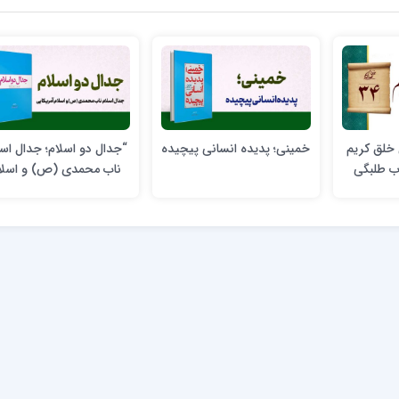
 خلق کریم
خمینی؛ پدیده انسانی پیچیده
“جدال دو اسلام؛ جدال اسل
ناب محمدی (ص) و اسلا
آمریکایی”