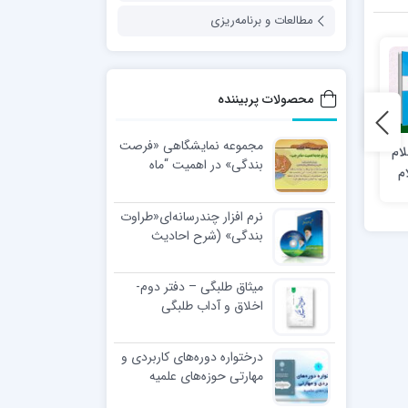
مطالعات و برنامه‌ریزی
محصولات پربیننده
مجموعه نمایشگاهی «فرصت
ام
سلوک طلبگی
منش طلبگی از نگاه مقام
بندگی» در اهمیت “ماه
م
معظم رهبری
رجب”
نرم افزار چندرسانه‌ای«طراوت
بندگی» (شرح احادیث
اخلاقی رهبر معظّم انقلاب
اسلامی)
میثاق طلبگی – دفتر دوم-
اخلاق و آداب طلبگی
درختواره دوره‌های کاربردی و
مهارتی حوزه‌های علمیه