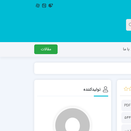
ا ما
مقالات
دگل
مدرسه اباصالح المهدی عج
مدرسه امام جعفر صادق علیه السلام ساوجبلاغ
تولیدکننده
مدرسه علمیه امام حسن مجتبی(ع) چهارباغ
مدرسه علمیه حضرت حجت علیه السلام (امام
PDF
رضا علیه السلام)
544
دفتر برنامه ریزی و نظارت راهبردی