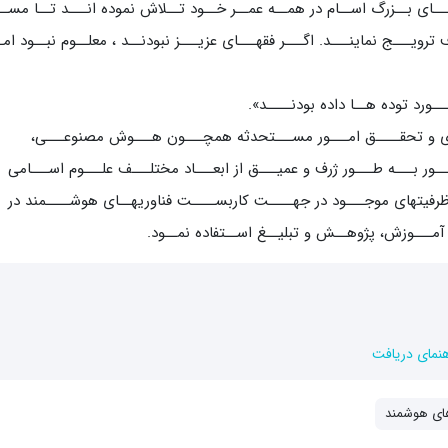
ــای بــزرگ اســام در همــه عمــر خــود تــلاش نموده انـــد تــا مســ
رویـــج نماینـــد. اگـــر فقهـــای عزیـــز نبودنــد ، معلــوم نبــود امـ
ـورد توده هــا داده بودنــــد».
ـوژی و تحقــــق امـــور مســـتحدثه همچـــون هـــوش مصنوعـــی،
ور بـــه طـــور ژرف و عمیـــق از ابعـــاد مختلـــف علـــوم اســـامی
 ظرفیتهای موجـــود در جهــــت کاربســــت فناوریهــای هوشــــمند در
ـــوزش، پژوهــش و تبلیــغ اســتفاده نمــود.
هنمای دریافت
های هوشمند