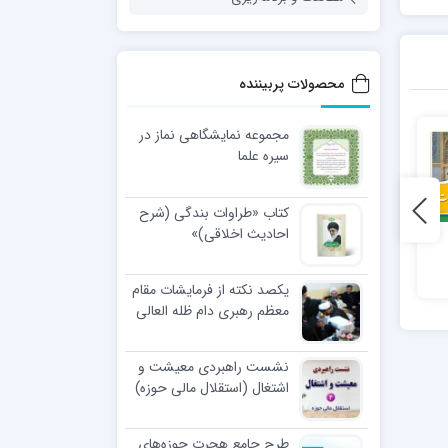
محصولات پربیننده
مجموعه نمایشگاهی نماز در
سیره علما
کتاب «طراوات بندگی (شرح
احادیث اخلاقی)»
ستاد همکاری‌های حوزه و
روشنا
آموزش و پرورش
یکصد نکته از فرمایشات مقام
معظم رهبری دام ظله العالی
در مراسم عمامه گذاری طلاب
نشست راهبردی معیشت و
اشتغال (استقلال مالی حوزه)
طرح جامع هجرت حوزه‌های