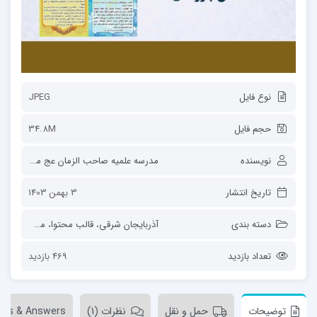
نوع فایل
JPEG
حجم فایل
34.8M
نویسنده
مدرسه علمیه صاحب الزمان عج مرند
تاریخ انتشار
3 بهمن 1403
دسته بندی
آذربایجان شرقی
،
قالب محتوا
،
مجموعه نمایشگاهی
تعداد بازدید
469 بازدید
توضیحات
حمل و نقل
نظرات (1)
ons & Answers