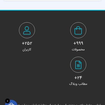
252+
999+
محصولات
کاربران
24+
مطالب وبلاگ
0