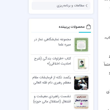
مطالعات و برنامه‌ریزی
محصولات پربیننده
اب،
مجموعه نمایشگاهی نماز در
سیره علما
کتاب «طراوات بندگی (شرح
احادیث اخلاقی)»
تماً
یکصد نکته از فرمایشات مقام
معظم رهبری دام ظله العالی
در مراسم عمامه گذاری طلاب
ّی
نشست راهبردی معیشت و
اشتغال (استقلال مالی حوزه)