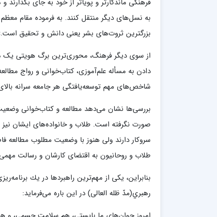
فرهنگی ماندگارتر و پویاتر از خود به جای بگذارند 
مدرسه علمیه شهید صدوقی ره واحد5
به نسل‌های دیگر منتقل كنند. به فرموده مقام معظم 
مدرسه علمیه علوی
مدرسه مدینة العلم
بزرگترین ثروت‌های بشر یعنی دانش و تحقیق است.»
مدرسه علمیه معصومیه
از سوی دیگر فرهنگ، محوری‌ترین برگ هویتی یک م
مدرسه علمیه نمونه پیامبر اعظم(ص)
مرکز هدایت علمی و تربیتی دارالعلم امام
دادن به مسأله علم‌آموزی، کتاب‌خوانی و رواج مطالعه 
حسن علیه السلام
شاخص‌های مهم توسعه‌یافتگی هر جامعه سرانه بالای
مرکز هدایت علمی و تربیتی الهادی علیه السلام
بررسی‌ها نشان می‌دهد مطالعه و کتاب‌خوانی وضعیت 
صورت نگرفته است. طلاب و خانواده‌های ایشان نیز از
امام صادق علیه السلام اردکان
سروکار دارند ولی هنوز با وضعیت مطلوب مطالعه فاص
طلاب و روحانیون به اقتضای کارشان و رسالت مهم
بنابراین، یكی از مهم‌ترین راهبردها در یك برنامه
رهبري(مدّ ظله العالی) در این باره می‌فرماید:
امروز جوان‌های ما بایستی، هم سلامت جسمی، و هم