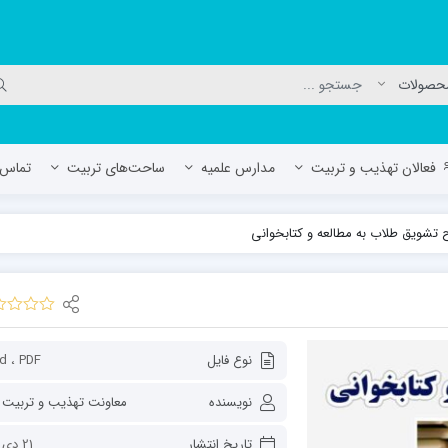
فعالان تهذیب و تربیت
مدارس علمیه
ساحت‌های تربیت
تماس ب
تشویق طلاب به مطالعه و کتابخوانی
لمیه جعفریه
مدرسه علمیه المهدی (عج)/ آران و بی
حوزه علمیه سفیران هدایت رهنان
مدرسه آیت الله العظمی گلپایگانی ره
نوع فایل
d ، PDF
نویسنده
تاریخ انتشار
21 دی 1401