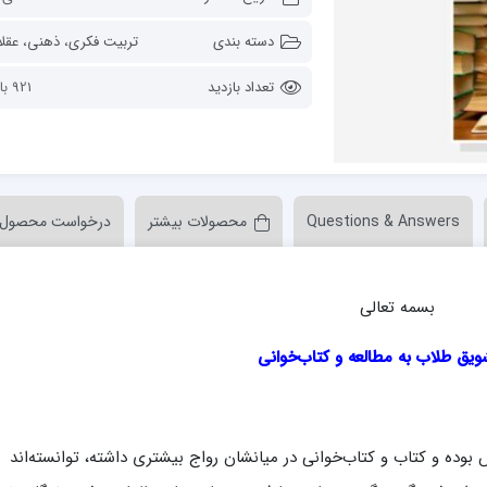
ن عسکری علیه السلام
مدرسه علمیه ولیعصر (عج) خرمدره
دسته بندی
تعداد بازدید
921 بازدید
Questions & Answers
محصولات بیشتر
درخواست محصول
لمیه قائمیه عج/ بم
امام جعفر صادق علیه السلام گچساران
لمیه امام صادق علیه السلام/جیرفت
امام مهدی منتظر عج
بسمه تعالی
لمیه فخریه/ راور
ولایت (امامیه)
لمیه امام خمینی ره/ رفسنجان
یق طلاب به مطالعه و کتاب‌خوانی
لمیه پیامبر اعظم/ رودبار جنوب
لمیه اهل بیت علیهم‌السلام/ قلعه گنج
لمیه محمودیه/ کرمان
وس بوده و كتاب و كتاب‌خوانی در میانشان رواج بیشتری داشته، توانسته‌اند