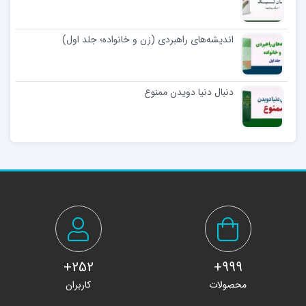
اندیشه‌های راهبردی (زن و خانواده؛ جلد اول)
دنبال دنیا دویدن ممنوع
252+
999+
محصولات
کاربران