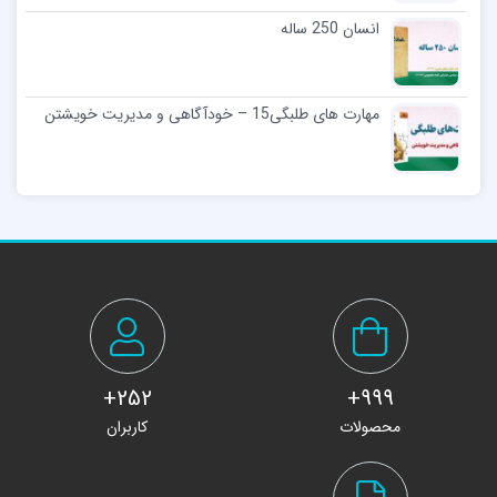
انسان 250 ساله
مهارت های طلبگی15 – خودآگاهی و مدیریت خویشتن
252+
999+
محصولات
کاربران