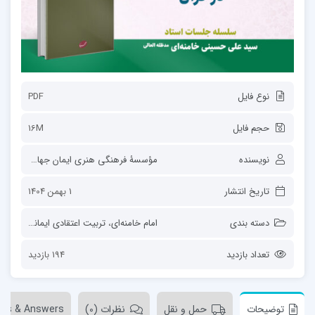
نوع فایل
PDF
حجم فایل
16M
نویسنده
مؤسسۀ فرهنگی هنری ایمان جهادی (صهبا)
تاریخ انتشار
1 بهمن 1404
دسته بندی
امام خامنه‌ای
،
تربیت اعتقادی ایمانی
،
ساحت‌
تعداد بازدید
194 بازدید
توضیحات
حمل و نقل
نظرات (0)
ons & Answers