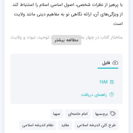
با پرهیز از نظرات شخصی، اصول اساسی اسلام را استنباط کند.
از ویژگی‌های آن، ارائه نگاهی نو به مفاهیم دینی مانند ولایت
است.
ساختار کتاب در چهار بخش اصلی ایمان، توحید، نبوت و ولایت
مطالعه بیشتر
تنظیم شده و هر بخش شامل جلسات متعددی است. چاپ
نخست خلاصه‌ این سخنرانی‌ها در سال ۱۳۵۴ش توسط دفتر
فایل
نشر فرهنگ اسلامی انجام گرفت و متن کامل آن نیز در سال
۱۳۹۲ش از سوی مرکز صهبا منتشر شد. این اثر به چندین زبان
16M
زنده دنیا از جمله عربی، انگلیسی، آلمانی و چینی ترجمه شده
است.
راهنمای دریافت
برچسبها
امام خامنه‌ای
صهبا
طرح کلی اندیشه اسلامی
عقاید
نظام اندیشه اسلامی