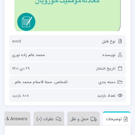
نوع فایل
word
نویسنده
محمد عالم زاده نوری
تاریخ انتشار
29 دی 1401
دسته بندی
اشخاص
،
حجة الاسلام محمد عالم زاده نوری
تعداد بازدید
808 بازدید
توضیحات
حمل و نقل
نظرات (0)
ons & Answers