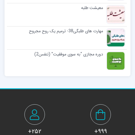
معیشت طلبه
مهارت های طلبگی38- ترمیم یک روح مجروح
دوره مجازی “به سوی موفقیت” (تنفس2)
252+
999+