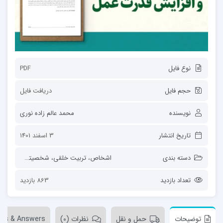
نوع فایل
PDF
حجم فایل
دریافت فایل
نویسنده
محمد عالم زاده نوری
تاریخ انتشار
3 اسفند 1401
دسته بندی
اشخاص
،
تربیت خلقی، شخصیتی
،
حجة الا
تعداد بازدید
863 بازدید
توضیحات
حمل و نقل
نظرات (0)
ons & Answers