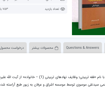
ن عسکری علیه السلام
مدرسه علمیه ولیعصر (عج) خرمدره
تعداد بازدید
753 بازدید
Questions & Answers
محصولات بیشتر
درخواست محصول
لمیه قائمیه عج/ بم
امام جعفر صادق علیه السلام گچساران
لمیه امام صادق علیه السلام/جیرفت
امام مهدی منتظر عج
لمیه فخریه/ راور
ولایت (امامیه)
لمیه امام خمینی ره/ رفسنجان
بیست و پنجمین جلد از سلسله مجلدات فقه تربیتی با نام «فقه تربیتی؛ وظایف نهادهای تربیتی (1) – خانواده» از آیت الل
لمیه پیامبر اعظم/ رودبار جنوب
علمی سیدنقی موسوی توسط موسسه اشراق و عرفان به زیور طبع آراسته شده
لمیه اهل بیت علیهم‌السلام/ قلعه گنج
لمیه محمودیه/ کرمان