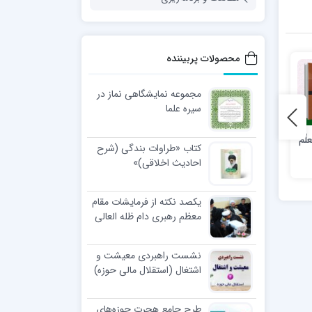
محصولات پربیننده
مجموعه نمایشگاهی نماز در
سیره علما
مجموعه نمایشگاهی «اخلاق
تربیت با کتاب (جلد دوم) ؛
کتاب «طراوات بندگی (شرح
در خانواده»
کتابخانه معرفتی مربی
احادیث اخلاقی)»
یکصد نکته از فرمایشات مقام
معظم رهبری دام ظله العالی
در مراسم عمامه گذاری طلاب
نشست راهبردی معیشت و
اشتغال (استقلال مالی حوزه)
طرح جامع هجرت حوزه‌های