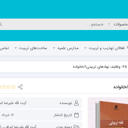
فعالان تهذیب و تربیت
مدارس علمیه
ساحت‌های تربیت
تماس ب
ده
لمیه جعفریه
مدرسه علمیه المهدی (عج)/ آران و بی
حوزه علمیه سفیران هدایت رهنان
مدرسه آیت الله العظمی گلپایگانی ره
نویسنده
آیت الله علیرضا اع
تاریخ انتشار
16 خرداد 1402
دسته بندی
آیت الله علیرضا اعرافی
،
اش