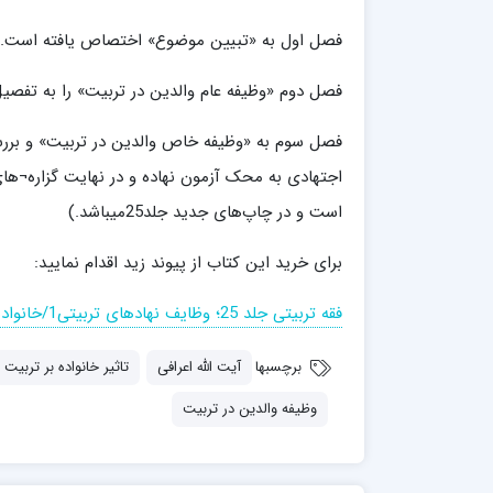
مدرسه علمیه شهید صدوقی ره واحد5
فصل اول به «تبیین موضوع» اختصاص یافته است.
مدرسه علمیه علوی
مدرسه مدینة العلم
فصل دوم «وظیفه عام والدین در تربیت» را به تفصیل
مدرسه علمیه معصومیه
مدرسه علمیه نمونه پیامبر اعظم(ص)
فصل سوم به «وظیفه خاص والدین در تربیت» و بررسی
مرکز هدایت علمی و تربیتی دارالعلم امام
حسن علیه السلام
مرکز هدایت علمی و تربیتی الهادی علیه السلام
است و در چاپ‌های جدید جلد25میباشد.)
برای خرید این کتاب از پیوند زید اقدام نمایید:
امام صادق علیه السلام اردکان
فقه تربیتی جلد 25؛ وظایف نهاد‌های تربیتی1/خانواده
برچسبها
آیت الله اعرافی
تاثیر خانواده بر تربیت
وظیفه والدین در تربیت