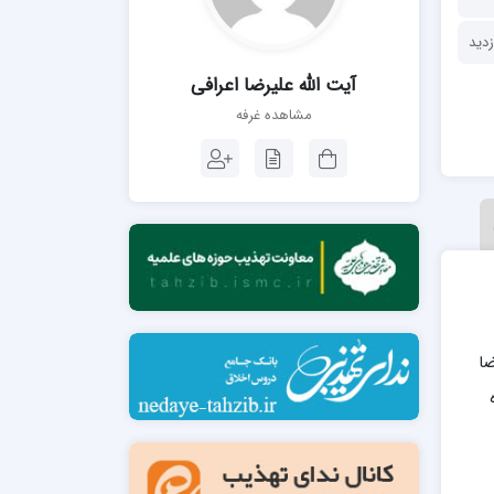
مدرسه فقهی تخصصی امام رضا علیه السلام
صالحیه (مکتب الصادق ع) کازرون
مدرسه امام کاظم علیه السلام
آیت الله علیرضا اعرافی
مشاهده غرفه
مدرسه آخوند (ره) همدان
ه علیرضا