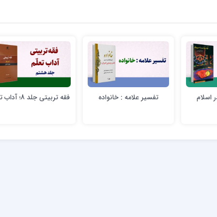
ر اسلام
تفسير علامه : خانواده
فقه تربیتی جلد 8؛ آداب تعلّم