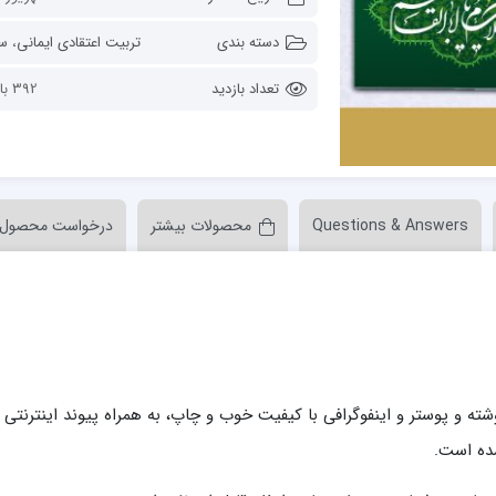
ن عسکری علیه السلام
مدرسه علمیه ولیعصر (عج) خرمدره
دسته بندی
تربیت اعتقادی ایمانی
،
ساحت‌های
تعداد بازدید
392 بازدید
Questions & Answers
محصولات بیشتر
درخواست محصول
لمیه قائمیه عج/ بم
امام جعفر صادق علیه السلام گچساران
لمیه امام صادق علیه السلام/جیرفت
امام مهدی منتظر عج
لمیه فخریه/ راور
ولایت (امامیه)
لمیه امام خمینی ره/ رفسنجان
لمیه پیامبر اعظم/ رودبار جنوب
لمیه اهل بیت علیهم‌السلام/ قلعه گنج
نوشته و پوستر و اینفوگرافی با کیفیت خوب و چاپ، به همراه پیوند اینترنتی ب
لمیه محمودیه/ کرمان
شده است.