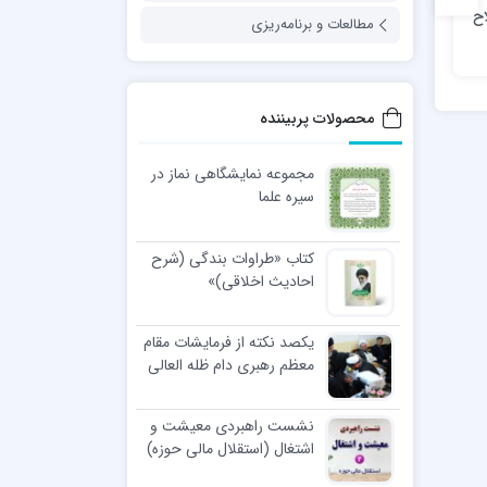
ح
مجموعه نمایشگاهی با
مجموعه سرویس بهداشتی
مطالعات و برنامه‌ریزی
موضوع «نماز شب»
محصولات پربیننده
مجموعه نمایشگاهی نماز در
سیره علما
کتاب «طراوات بندگی (شرح
احادیث اخلاقی)»
یکصد نکته از فرمایشات مقام
معظم رهبری دام ظله العالی
در مراسم عمامه گذاری طلاب
نشست راهبردی معیشت و
اشتغال (استقلال مالی حوزه)