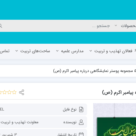
فعالان تهذیب و تربیت
مدارس علمیه
ساحت‌های تربیت
تماس ب
لمیه جعفریه
مدرسه علمیه المهدی (عج)/ آران و بی
حوزه علمیه سفیران هدایت رهنان
مدرسه آیت الله العظمی گلپایگانی ره
نوع فایل
EL
نویسنده
تاریخ انتشار
3 شهریور 1404