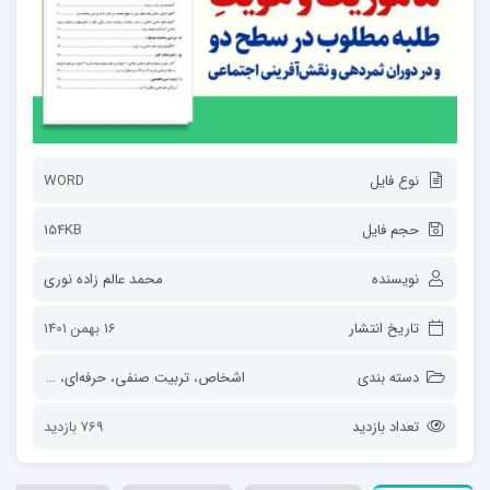
نوع فایل
WORD
حجم فایل
154KB
نویسنده
محمد عالم زاده نوری
تاریخ انتشار
16 بهمن 1401
دسته بندی
اشخاص
،
تربیت صنفی، حرفه‌ای
،
حجة الاسل
تعداد بازدید
769 بازدید