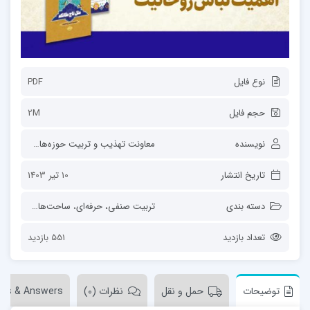
نوع فایل
PDF
حجم فایل
2M
نویسنده
معاونت تهذیب و تربیت حوزه‌های علمیه
تاریخ انتشار
10 تیر 1403
دسته بندی
تربیت صنفی، حرفه‌ای
،
ساحت‌های تربیت
،
ق
تعداد بازدید
551 بازدید
توضیحات
حمل و نقل
نظرات (0)
ons & Answers