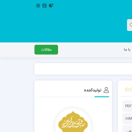
ا ما
مقالات
دگل
مدرسه اباصالح المهدی عج
مدرسه امام جعفر صادق علیه السلام ساوجبلاغ
تولیدکننده
مدرسه علمیه امام حسن مجتبی(ع) چهارباغ
مدرسه علمیه حضرت حجت علیه السلام (امام
PDF
رضا علیه السلام)
111
معاونت تهذیب و تربیت حوزه‌های علمیه