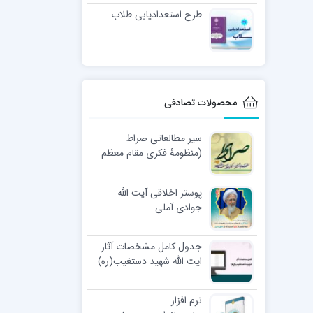
طرح استعدادیابی طلاب
محصولات تصادفی
سیر مطالعاتی صراط
(منظومۀ فکری مقام معظم
رهبری)
پوستر اخلاقی آیت الله
جوادی آملی
جدول کامل مشخصات آثار
ایت الله شهید دستغیب(ره)
نرم افزار