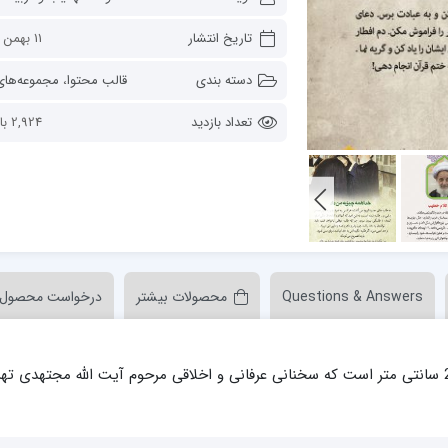
ن عسکری علیه السلام
مدرسه علمیه ولیعصر (عج) خرمدره
تاریخ انتشار
11 بهمن 1400
دسته بندی
قالب محتوا
،
مجموعه‌های نمایشگ
تعداد بازدید
2,924 بازدید
لمیه قائمیه عج/ بم
امام جعفر صادق علیه السلام گچساران
لمیه امام صادق علیه السلام/جیرفت
امام مهدی منتظر عج
لمیه فخریه/ راور
ولایت (امامیه)
Questions & Answers
محصولات بیشتر
درخواست محصول
لمیه امام خمینی ره/ رفسنجان
لمیه پیامبر اعظم/ رودبار جنوب
لمیه اهل بیت علیهم‌السلام/ قلعه گنج
مجموعه نمایشگاهی شامل 11 پوستر در ابعاد 50×22 سانتی متر است که سخنانی عرفانی و اخلاقی مرحوم آیت الله مجتهدی ت
لمیه محمودیه/ کرمان