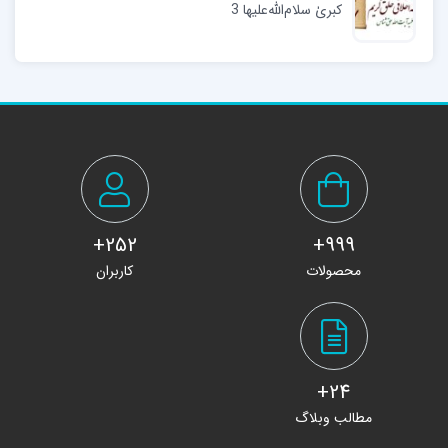
کبریٰ سلام‌الله‌علیها 3
252+
999+
محصولات
کاربران
24+
مطالب وبلاگ