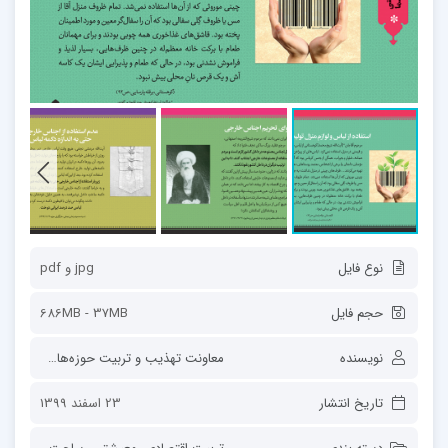
نوع فایل
jpg و pdf
حجم فایل
686MB - 37MB
نویسنده
معاونت تهذیب و تربیت حوزه‌های علمیه
تاریخ انتشار
23 اسفند 1399