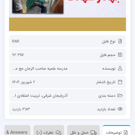
نوع فایل
RAR
حجم فایل
92.3M
نویسنده
مدرسه علمیه صاحب الزمان عج مرند
تاریخ انتشار
2 شهریور 1404
دسته بندی
آذربایجان شرقی
،
تربیت اعتقادی ایمانی
،
سا
تعداد بازدید
353 بازدید
توضیحات
حمل و نقل
نظرات (0)
ons & Answers