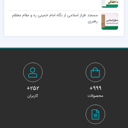
مسجد طراز اسلامی از نگاه امام خمینی ره و مقام معظم
رهبری
252+
999+
محصولات
کاربران