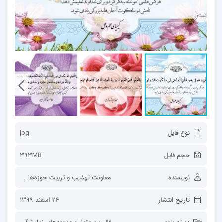
نوع فایل
jpg
حجم فایل
393MB
نویسنده
معاونت تهذیب و تربیت حوزه‌های علمیه
تاریخ انتشار
24 اسفند 1399