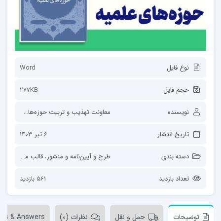
نوع فایل
Word
حجم فایل
277KB
نویسنده
معاونت تهذیب و تربیت حوزه‌های علمیه
تاریخ انتشار
6 تیر 1403
دسته بندی
طرح و آیین‌نامه و منشور
،
قالب محتوا
تعداد بازدید
561 بازدید
توضیحات
حمل و نقل
نظرات (0)
ons & Answers