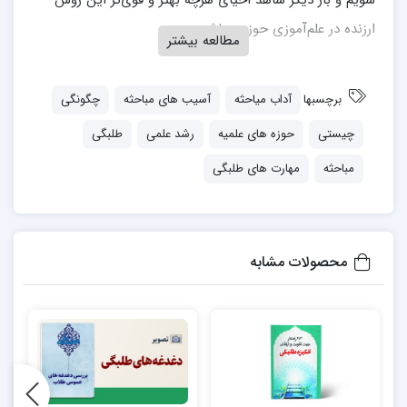
شویم و بار دیگر شاهد احیای هرچه بهتر و قوی‌تر این روش
ارزنده در علم‌آموزی حوزوی باشیم.
مطالعه بیشتر
مباحثه سومین دفتر از مجموعه مهارت‌های طلبگی است که به
قلم محمود مقدمی منتشر شده است.
برچسبها
آداب میاحثه
آسیب های مباحثه
چگونگی
چیستی
حوزه های علمیه
رشد علمی
طلبگی
جهت خرید کتاب به
اینجا
مراجعه نمایید.
مباحثه
مهارت های طلبگی
محصولات مشابه