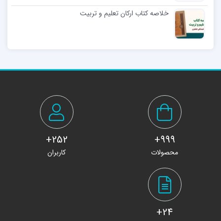
خلاصه کتاب ارکان تعلیم و تربیت
252+
999+
محصولات
کاربران
24+