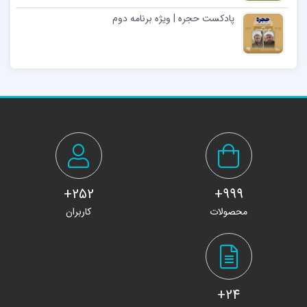
پادکست حجره | ویژه برنامه دوم
252+
999+
محصولات
کاربران
24+