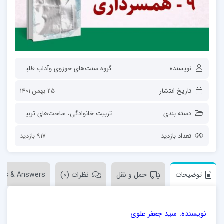
نویسنده
گروه سنت‌های حوزوی وآداب طلبگی
تاریخ انتشار
25 بهمن 1401
دسته بندی
تربیت خانوادگی
،
ساحت‌های تربیت
،
فعالان
تعداد بازدید
917 بازدید
توضیحات
حمل و نقل
نظرات (0)
ons & Answers
نویسنده: سید جعفر علوی