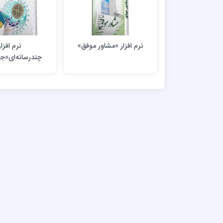
نرم افزار «مشاور موفق»
نرم افزار
چندرسانه‌ای«جر
معرفت»