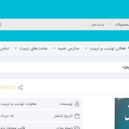
فعالان تهذیب و تربیت
مدارس علمیه
ساحت‌های تربیت
تماس ب
وفق»
لمیه جعفریه
مدرسه علمیه المهدی (عج)/ آران و بی
حوزه علمیه سفیران هدایت رهنان
مدرسه آیت الله العظمی گلپایگانی ره
نویسنده
تاریخ انتشار
15 خرداد 1401
دسته بندی
قالب محتوا
،
نرم 