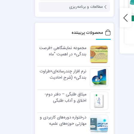
مطالعات و برنامه‌ریزی
نرم افزار «استاد موفق»
مهارت های طلبگی29 –
محصولات پربیننده
مشاوران شریف
مجموعه نمایشگاهی «فرصت
بندگی» در اهمیت “ماه
رجب”
نرم افزار چندرسانه‌ای«طراوت
بندگی» (شرح احادیث
اخلاقی رهبر معظّم انقلاب
اسلامی)
میثاق طلبگی – دفتر دوم-
اخلاق و آداب طلبگی
درختواره دوره‌های کاربردی و
مهارتی حوزه‌های علمیه