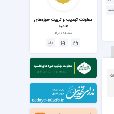
مدرسه فقهی تخصصی امام رضا علیه السلام
صالحیه (مکتب الصادق ع) کازرون
مدرسه امام کاظم علیه السلام
معاونت تهذیب و تربیت حوزه‌های
علمیه
مشاهده غرفه
مدرسه آخوند (ره) همدان
له