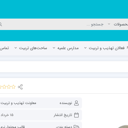
فعالان تهذیب و تربیت
مدارس علمیه
ساحت‌های تربیت
تماس ب
لمیه جعفریه
مدرسه علمیه المهدی (عج)/ آران و بی
حوزه علمیه سفیران هدایت رهنان
مدرسه آیت الله العظمی گلپایگانی ره
نویسنده
تاریخ انتشار
15 خرداد 1401
دسته بندی
قالب محتوا
،
نرم 