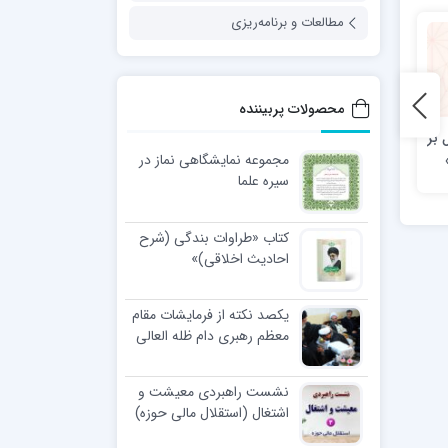
مطالعات و برنامه‌ریزی
محصولات پربیننده
 بر
قلّه های تهذیب؛ آیت الله
مواعظ (جلد ۲)
مجموعه نمایشگاهی نماز در
بهجت(ره)
سیره علما
کتاب «طراوات بندگی (شرح
احادیث اخلاقی)»
یکصد نکته از فرمایشات مقام
معظم رهبری دام ظله العالی
در مراسم عمامه گذاری طلاب
نشست راهبردی معیشت و
اشتغال (استقلال مالی حوزه)