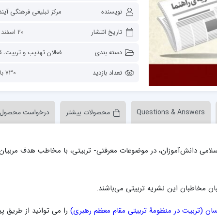
ن عسکری علیه السلام
مدرسه علمیه ولیعصر (عج) خرمدره
نویسنده
تاریخ انتشار
20 اسفند 1401
دسته بندی
فعالان تهذیب و تربیت
،
قال
تعداد بازدید
730 بازدید
Questions & Answers
محصولات بیشتر
درخواست محصول
لمیه قائمیه عج/ بم
امام جعفر صادق علیه السلام گچساران
لمیه امام صادق علیه السلام/جیرفت
امام مهدی منتظر عج
لمیه فخریه/ راور
ولایت (امامیه)
سلامی دانش‌آموزان، در موضوعات معرفتی- تربیتی، با مخاطب هدف مربیان
لمیه امام خمینی ره/ رفسنجان
لمیه پیامبر اعظم/ رودبار جنوب
لمیه اهل بیت علیهم‌السلام/ قلعه گنج
ن مخاطبان این نشریه‌ تربیتی می‌باشند.
لمیه محمودیه/ کرمان
را می توانید از طریق پی