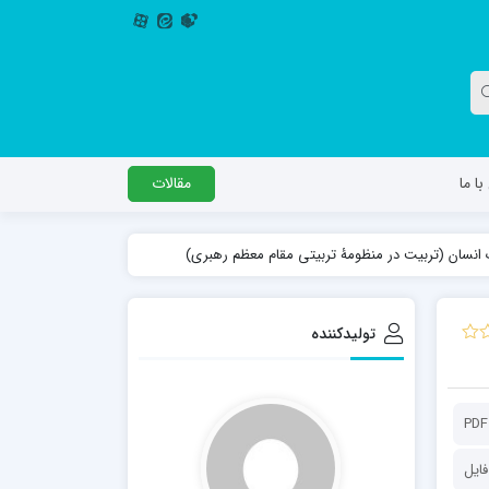
ا ما
مقالات
دگل
مدرسه اباصالح المهدی عج
مدرسه امام جعفر صادق علیه السلام ساوجبلاغ
تولیدکننده
مدرسه علمیه امام حسن مجتبی(ع) چهارباغ
مدرسه علمیه حضرت حجت علیه السلام (امام
رضا علیه السلام)
PDF
فایل