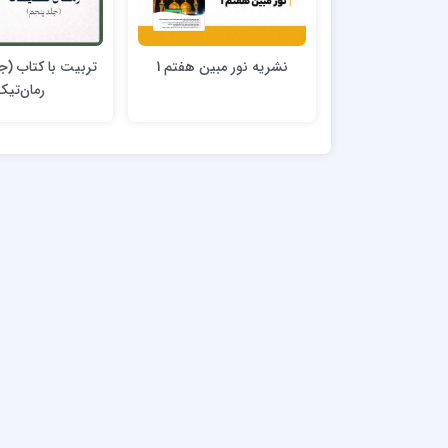
نشریه نور مبین هفتم 1
تربیت با کتاب (جل
رمان‌تیک