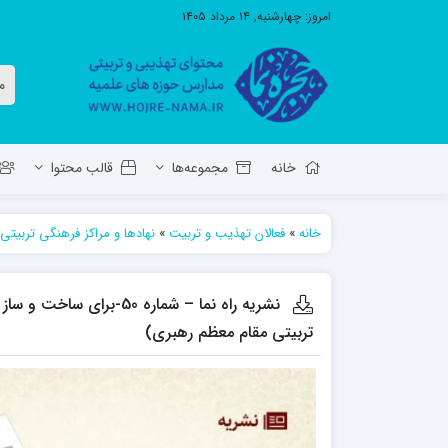
امروز:
چهارشنبه, ۱۴ مرداد ۱۴۰۵
خانه
مجموعه‌ها
قالب محتوا
خانه
»
فعالان تهذیب و تربیت
»
نهادها و مراکز فرهنگی تربیتی
معاونت تهذیب استان آ.ش
مدرسه ع
حوزه علمیه حضرت ولی عصر عج بناب
نشریه راه نما – شماره 50-بر
مدرسه علمیه صاحب الزمان عج مرند
تربیتی مقام معظم رهبری)