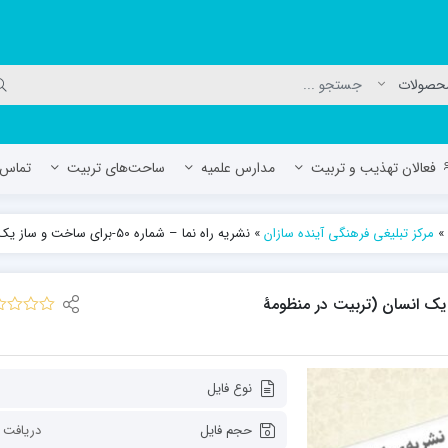
فعالان تهذیب و تربیت
مدارس علمیه
ساحت‌های تربیت
تماس ب
»
مرکز تبلیغی فرهنگی آینده سازان
»
نشریه راه نما – شماره 50-برای ساخت‌ و ساز یک انسان (تربیت در منظومۀ تربیتی مقام معظم رهبری)
لمیه جعفریه
مدرسه علمیه المهدی (عج)/ آران و بی
حوزه علمیه سفیران هدایت رهنان
ای ساخت‌ و ساز یک انسان (تربیت در منظومۀ
مدرسه آیت الله العظمی گلپایگانی ره
نوع فایل
حجم فایل
دریافت 