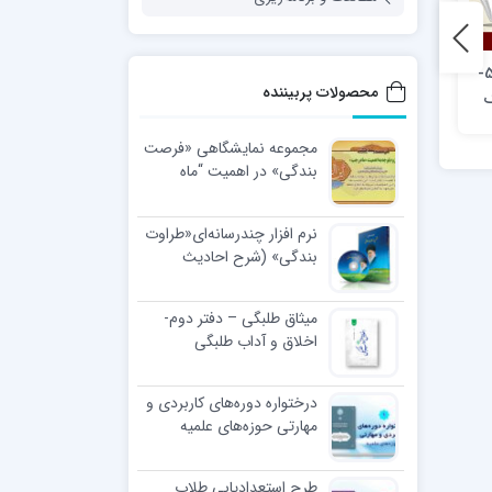
نشریه راه نما – شماره 52-
نشریه راه نما – شماره 48-
برنامه جامع تربیتی طلاب –
محصولات پربیننده
ک
لطفا مراقب باشید، این
مدرسه علمیه علوی قم
حرف‌ها شکستنی‌است (دربارۀ
مجموعه نمایشگاهی «فرصت
لی)
درست سخن گفتن)
بندگی» در اهمیت “ماه
رجب”
نرم افزار چندرسانه‌ای«طراوت
بندگی» (شرح احادیث
اخلاقی رهبر معظّم انقلاب
اسلامی)
میثاق طلبگی – دفتر دوم-
اخلاق و آداب طلبگی
درختواره دوره‌های کاربردی و
مهارتی حوزه‌های علمیه
طرح استعدادیابی طلاب