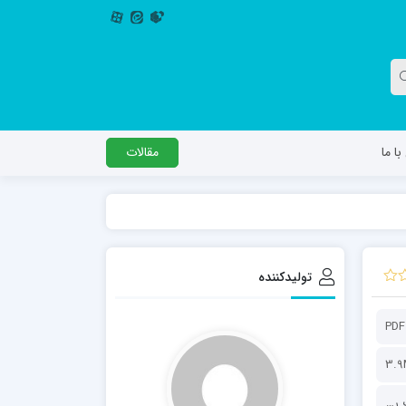
ا ما
مقالات
دگل
مدرسه اباصالح المهدی عج
مدرسه امام جعفر صادق علیه السلام ساوجبلاغ
تولیدکننده
مدرسه علمیه امام حسن مجتبی(ع) چهارباغ
مدرسه علمیه حضرت حجت علیه السلام (امام
PDF
رضا علیه السلام)
3.9
دفتر برنامه ریزی و نظارت راهبردی