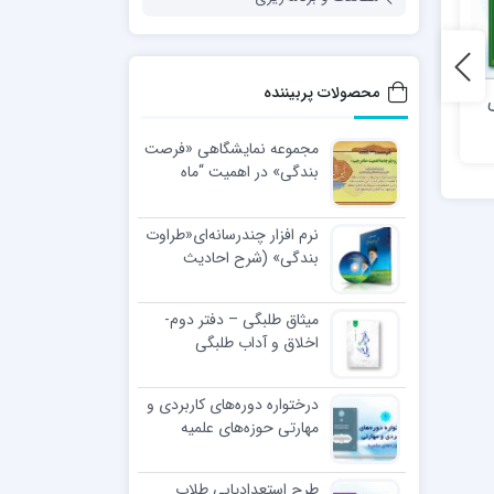
محصولات پربیننده
ساماندهی پژوهشگران
طرح بینات
حوزوی
مجموعه نمایشگاهی «فرصت
بندگی» در اهمیت “ماه
رجب”
نرم افزار چندرسانه‌ای«طراوت
بندگی» (شرح احادیث
اخلاقی رهبر معظّم انقلاب
اسلامی)
میثاق طلبگی – دفتر دوم-
اخلاق و آداب طلبگی
درختواره دوره‌های کاربردی و
مهارتی حوزه‌های علمیه
طرح استعدادیابی طلاب