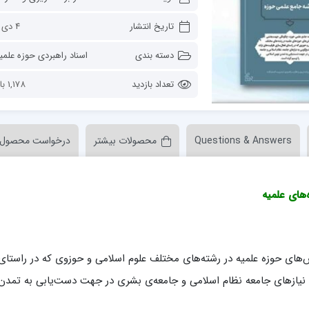
ن عسکری علیه السلام
مدرسه علمیه ولیعصر (عج) خرمدره
تاریخ انتشار
4 دی 1401
دسته بندی
اسناد راهبردی حوزه علمی
تعداد بازدید
1,178 بازدید
Questions & Answers
محصولات بیشتر
درخواست محصول
لمیه قائمیه عج/ بم
امام جعفر صادق علیه السلام گچساران
لمیه امام صادق علیه السلام/جیرفت
امام مهدی منتظر عج
‌های علمیه
لمیه فخریه/ راور
ولایت (امامیه)
لمیه امام خمینی ره/ رفسنجان
لمیه پیامبر اعظم/ رودبار جنوب
لمیه اهل بیت علیهم‌السلام/ قلعه گنج
ای حوزه علمیه در رشته‌های مختلف علوم اسلامی و حوزوی که در راستای
لمیه محمودیه/ کرمان
 نیازهای جامعه نظام اسلامی و جامعه‌ی بشری در جهت دست‌یابی به تمدن