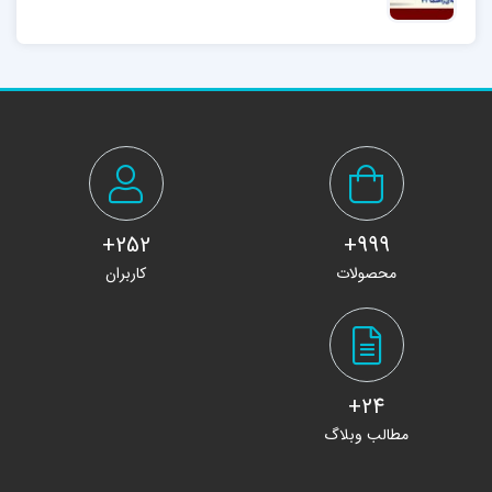
مربیگری)
252+
999+
محصولات
کاربران
24+
مطالب وبلاگ