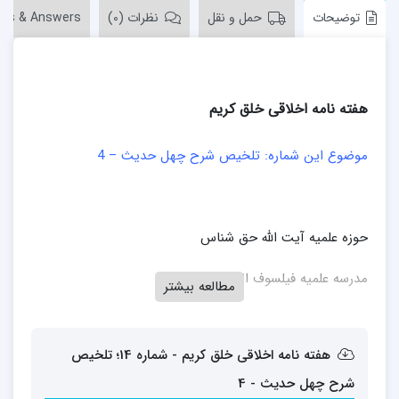
توضیحات
حمل و نقل
نظرات (0)
ons & Answers
هفته نامه اخلاقی خلق کریم
موضوع این شماره: تلخیص شرح چهل حدیث – 4
حوزه علمیه آیت الله حق شناس
مدرسه علمیه فیلسوف الدولة
مطالعه بیشتر
هفته نامه اخلاقی خلق کریم - شماره 14؛ تلخیص
شرح چهل حدیث - 4