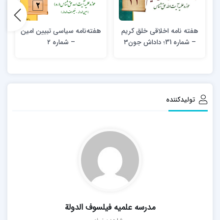
هفته نامه اخلاقی خلق کریم
هفته‌نامه سیاسی تبیین امین
ه
– شماره 31؛ داداش‌ جون۳‎
– شماره ۲
تولیدکننده
مدرسه علمیه فیلسوف الدولة