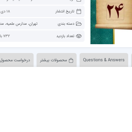
ن عسکری علیه السلام
مدرسه علمیه ولیعصر (عج) خرمدره
تاریخ انتشار
18 دی 1401
دسته بندی
تهران
،
مدارس علمیه
،
مدرسه علمیه فیلسو
تعداد بازدید
732 بازدید
Questions & Answers
محصولات بیشتر
درخواست محصول
لمیه قائمیه عج/ بم
امام جعفر صادق علیه السلام گچساران
لمیه امام صادق علیه السلام/جیرفت
امام مهدی منتظر عج
لمیه فخریه/ راور
ولایت (امامیه)
لمیه امام خمینی ره/ رفسنجان
لمیه پیامبر اعظم/ رودبار جنوب
لمیه اهل بیت علیهم‌السلام/ قلعه گنج
لمیه محمودیه/ کرمان