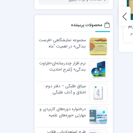
محصولات پربیننده
یم
هفته نامه اخلاقی خلق کریم
هفته نامه اخلاقی خلق کریم
– شماره 61؛ نماز شب
– شماره 3؛ استاد
مجموعه نمایشگاهی «فرصت
بندگی» در اهمیت “ماه
رجب”
نرم افزار چندرسانه‌ای«طراوت
بندگی» (شرح احادیث
اخلاقی رهبر معظّم انقلاب
اسلامی)
میثاق طلبگی – دفتر دوم-
اخلاق و آداب طلبگی
درختواره دوره‌های کاربردی و
مهارتی حوزه‌های علمیه
طرح استعدادیابی طلاب