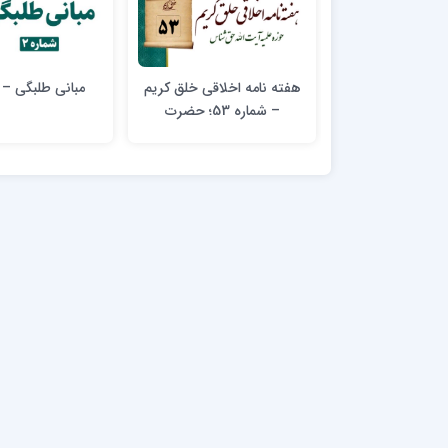
هفته نامه اخلاقی خلق کریم
مبانی طلبگی – ش
– شماره 53؛ حضرت
امیرالمومنین (علیه‌السلام)