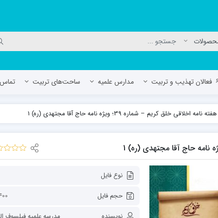
فعالان تهذیب و تربیت
مدارس علمیه
ساحت‌های تربیت
تماس ب
هفته نامه اخلاقی خلق کریم – شماره 39؛ ویژه نامه حاج آقا مجتهدی (ره) 1
لمیه جعفریه
مدرسه علمیه المهدی (عج)/ آران و بی
حوزه علمیه سفیران هدایت رهنان
مدرسه آیت الله العظمی گلپایگانی ره
نوع فایل
حجم فایل
00 KB
نویسنده
مدرسه علمیه فیلسوف الد