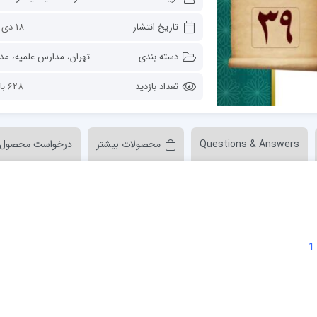
ن عسکری علیه السلام
مدرسه علمیه ولیعصر (عج) خرمدره
تاریخ انتشار
18 دی 1401
دسته بندی
تهران
،
مدارس علمیه
،
مدرسه علمیه فیلسو
تعداد بازدید
628 بازدید
Questions & Answers
محصولات بیشتر
درخواست محصول
لمیه قائمیه عج/ بم
امام جعفر صادق علیه السلام گچساران
لمیه امام صادق علیه السلام/جیرفت
امام مهدی منتظر عج
لمیه فخریه/ راور
ولایت (امامیه)
لمیه امام خمینی ره/ رفسنجان
لمیه پیامبر اعظم/ رودبار جنوب
لمیه اهل بیت علیهم‌السلام/ قلعه گنج
لمیه محمودیه/ کرمان