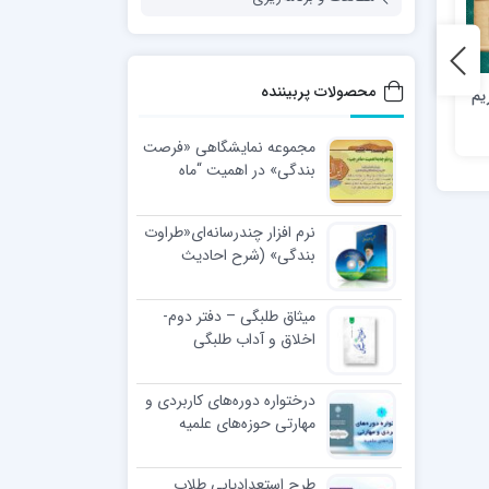
محصولات پربیننده
یم
هفته نامه اخلاقی خلق کریم
دوماهنامه علمی، فرهنگی،
– شماره 4؛ گناه
تربیتی مقام امین _ شماره ۱۷
مجموعه نمایشگاهی «فرصت
بندگی» در اهمیت “ماه
رجب”
نرم افزار چندرسانه‌ای«طراوت
بندگی» (شرح احادیث
اخلاقی رهبر معظّم انقلاب
اسلامی)
میثاق طلبگی – دفتر دوم-
اخلاق و آداب طلبگی
درختواره دوره‌های کاربردی و
مهارتی حوزه‌های علمیه
طرح استعدادیابی طلاب