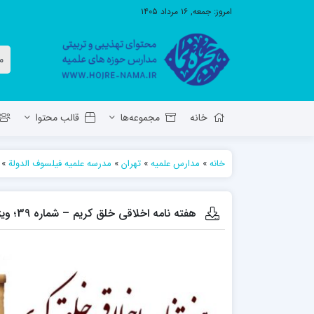
امروز:
جمعه, ۱۶ مرداد ۱۴۰۵
خانه
مجموعه‌ها
قالب محتوا
خانه
»
مدارس علمیه
»
تهران
»
مدرسه علمیه فیلسوف الدولة
»
معاونت تهذیب استان آ.ش
مدرسه ع
حوزه علمیه حضرت ولی عصر عج بناب
هفته نامه اخلاقی خلق کریم – شماره 39؛ ویژه نامه حاج آقا مجتهدی (ره) 1
مدرسه علمیه صاحب الزمان عج مرند