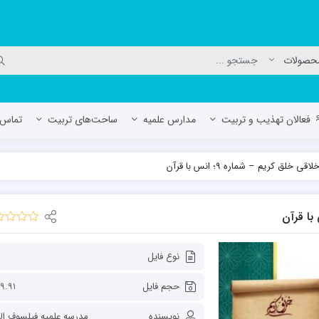
فعالان تهذیب و تربیت
مدارس علمیه
ساحت‌های تربیت
تماس ب
ی خلق کریم – شماره 9؛ انس با قرآن
لمیه جعفریه
مدرسه علمیه المهدی (عج)/ آران و بی
حوزه علمیه سفیران هدایت رهنان
مدرسه آیت الله العظمی گلپایگانی ره
نوع فایل
حجم فایل
9.91 MB
نویسنده
مدرسه علمیه فیلسوف الد