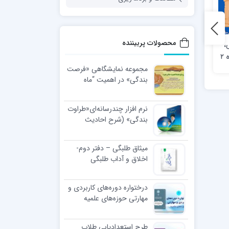
محصولات پربیننده
،
هفته نامه اخلاقی خلق کریم
هفته نامه اخلاقی خلق کریم
۲
– شماره 39؛ ویژه نامه حاج
– شماره 37؛ حضرت ولیعصر
آقا مجتهدی (ره) 1
(عج)
مجموعه نمایشگاهی «فرصت
بندگی» در اهمیت “ماه
رجب”
نرم افزار چندرسانه‌ای«طراوت
بندگی» (شرح احادیث
اخلاقی رهبر معظّم انقلاب
اسلامی)
میثاق طلبگی – دفتر دوم-
اخلاق و آداب طلبگی
درختواره دوره‌های کاربردی و
مهارتی حوزه‌های علمیه
طرح استعدادیابی طلاب