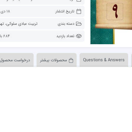
ن عسکری علیه السلام
مدرسه علمیه ولیعصر (عج) خرمدره
تاریخ انتشار
18 دی 1401
دسته بندی
تربیت عبادی سلوکی
،
تهرا
تعداد بازدید
684 بازدید
Questions & Answers
محصولات بیشتر
درخواست محصول
لمیه قائمیه عج/ بم
امام جعفر صادق علیه السلام گچساران
لمیه امام صادق علیه السلام/جیرفت
امام مهدی منتظر عج
لمیه فخریه/ راور
ولایت (امامیه)
لمیه امام خمینی ره/ رفسنجان
لمیه پیامبر اعظم/ رودبار جنوب
لمیه اهل بیت علیهم‌السلام/ قلعه گنج
لمیه محمودیه/ کرمان