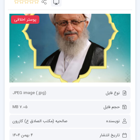
پوستر اخلاقی
نوع فایل
JPEG image (.jpg)
حجم فایل
7.05 MB
نویسنده
صالحیه (مکتب الصادق ع) کازرون
تاریخ انتشار
4 بهمن 1404