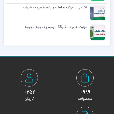
آشنایی با مرکز مطالعات و پاسخگویی به شبهات
مهارت های طلبگی38- ترمیم یک روح مجروح
252+
999+
محصولات
کاربران