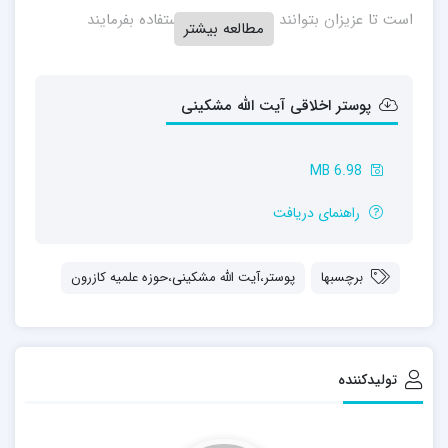
است تا عزیزان بتوانند در مدرسه خود استفاده بفرمایند
مطالعه بیشتر
پوستر اخلاقی آیت الله مشکینی
6.98 MB
راهنمای دریافت
برچسبها
پوستر،آیت الله مشکینی،حوزه علمیه کازرون
تولیدکننده