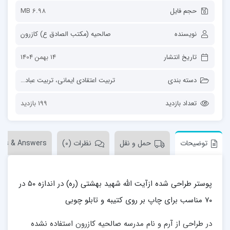
حجم فایل
6.98 MB
نویسنده
صالحیه (مکتب الصادق ع) کازرون
تاریخ انتشار
14 بهمن 1404
دسته بندی
تربیت اعتقادی ایمانی
،
تربیت عبادی سلوکی
تعداد بازدید
199 بازدید
توضیحات
حمل و نقل
نظرات (0)
ons & Answers
پوستر طراحی شده ازآیت الله شهید بهشتی (ره) در اندازه ۵۰ در
۷۰ مناسب برای چاپ بر روی کتیبه و تابلو چوبی
در طراحی از آرم و نام مدرسه صالحیه کازرون استفاده نشده