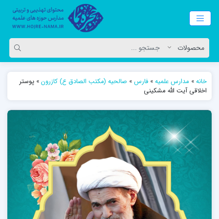
خانه
»
مدارس علمیه
»
فارس
»
صالحیه (مکتب الصادق ع) کازرون
»
پوستر
اخلاقی آیت الله مشکینی