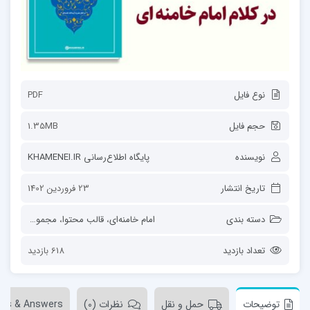
نوع فایل
PDF
حجم فایل
1.35MB
نویسنده
پايگاه اطلاع‌رسانی KHAMENEI.IR
تاریخ انتشار
23 فروردین 1402
دسته بندی
امام خامنه‌ای
،
قالب محتوا
،
مجموعه‌ها
،
مقال
تعداد بازدید
618 بازدید
توضیحات
حمل و نقل
نظرات (0)
ons & Answers