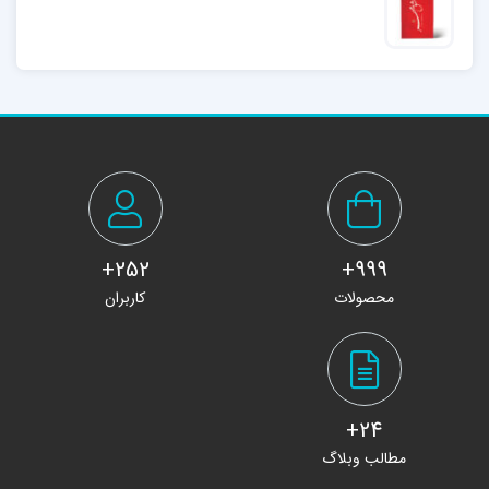
252+
999+
محصولات
کاربران
24+
مطالب وبلاگ