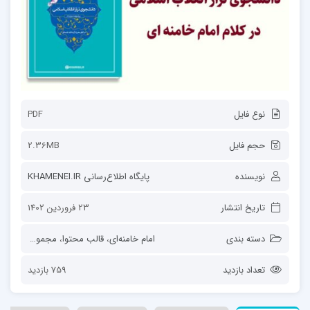
نوع فایل
PDF
حجم فایل
2.36MB
نویسنده
پايگاه اطلاع‌رسانی KHAMENEI.IR
تاریخ انتشار
23 فروردین 1402
دسته بندی
امام خامنه‌ای
،
قالب محتوا
،
مجموعه‌ها
،
مقال
تعداد بازدید
759 بازدید