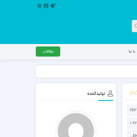
ا ما
مقالات
دگل
مدرسه اباصالح المهدی عج
مدرسه امام جعفر صادق علیه السلام ساوجبلاغ
تولیدکننده
مدرسه علمیه امام حسن مجتبی(ع) چهارباغ
مدرسه علمیه حضرت حجت علیه السلام (امام
PDF
رضا علیه السلام)
1.9
پايگاه اطلاع‌رسانی KHAMENEI.IR