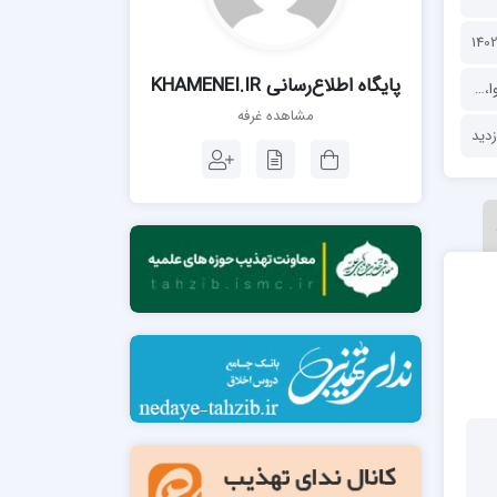
مدرسه فقهی تخصصی امام رضا علیه السلام
صالحیه (مکتب الصادق ع) کازرون
مدرسه امام کاظم علیه السلام
پايگاه اطلاع‌رسانی KHAMENEI.IR
ا
،
مجموعه‌ها
،
مقاله و جزوه
مشاهده غرفه
مدرسه آخوند (ره) همدان