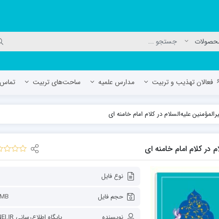
فعالان تهذیب و تربیت
مدارس علمیه
ساحت‌های تربیت
تماس ب
مؤمنین علیه‌السلام در کلام امام خامنه ای
لمیه جعفریه
مدرسه علمیه المهدی (عج)/ آران و بی
حوزه علمیه سفیران هدایت رهنان
 در کلام امام خامنه ای
مدرسه آیت الله العظمی گلپایگانی ره
نوع فایل
حجم فایل
7MB
نویسنده