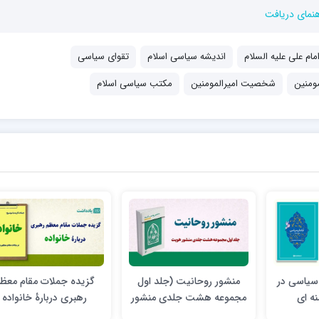
هنمای دریافت
مام علی علیه السلام
اندیشه سیاسی اسلام
تقوای سیاسی
مومنین
شخصیت امیرالمومنین
مکتب سیاسی اسلام
سیاسی در
منشور روحانیت (جلد اول
گزیده جملات مقام معظ
نه ای
مجموعه هشت جلدی منشور
رهبری دربارۀ خانواده
هویت)