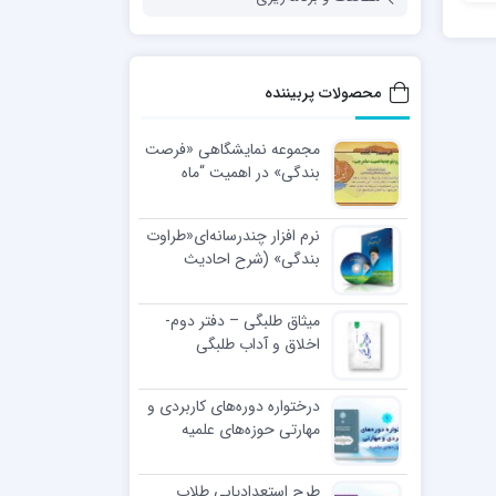
محصولات پربیننده
مجموعه نمایشگاهی «فرصت
بندگی» در اهمیت “ماه
رجب”
نرم افزار چندرسانه‌ای«طراوت
بندگی» (شرح احادیث
اخلاقی رهبر معظّم انقلاب
اسلامی)
میثاق طلبگی – دفتر دوم-
اخلاق و آداب طلبگی
درختواره دوره‌های کاربردی و
مهارتی حوزه‌های علمیه
طرح استعدادیابی طلاب