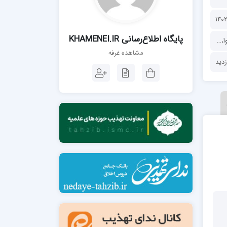
مدرسه فقهی تخصصی امام رضا علیه السلام
صالحیه (مکتب الصادق ع) کازرون
مدرسه امام کاظم علیه السلام
پايگاه اطلاع‌رسانی KHAMENEI.IR
ا
،
مجموعه‌ها
،
مقاله و جزوه
مشاهده غرفه
مدرسه آخوند (ره) همدان