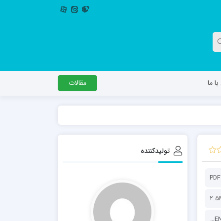
ا ما
مقالات
دگل
مدرسه اباصالح المهدی عج
مدرسه امام جعفر صادق علیه السلام ساوجبلاغ
تولیدکننده
مدرسه علمیه امام حسن مجتبی(ع) چهارباغ
مدرسه علمیه حضرت حجت علیه السلام (امام
PDF
رضا علیه السلام)
2.5
پايگاه اطلاع‌رسانی KHAMENEI.IR