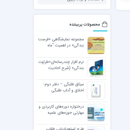
محصولات پربیننده
مجموعه نمایشگاهی «فرصت
بندگی» در اهمیت “ماه
رجب”
نرم افزار چندرسانه‌ای«طراوت
بندگی» (شرح احادیث
اخلاقی رهبر معظّم انقلاب
اسلامی)
میثاق طلبگی – دفتر دوم-
اخلاق و آداب طلبگی
درختواره دوره‌های کاربردی و
مهارتی حوزه‌های علمیه
طرح استعدادیابی طلاب