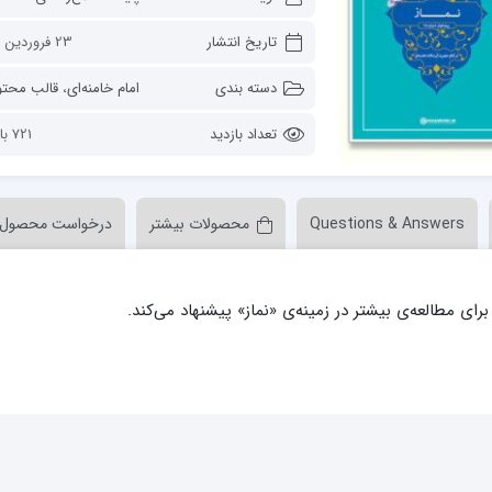
ن عسکری علیه السلام
مدرسه علمیه ولیعصر (عج) خرمدره
تاریخ انتشار
23 فروردین 1402
دسته بندی
امام خامنه‌ای
،
قالب محتو
تعداد بازدید
721 بازدید
Questions & Answers
محصولات بیشتر
درخواست محصول
لمیه قائمیه عج/ بم
امام جعفر صادق علیه السلام گچساران
لمیه امام صادق علیه السلام/جیرفت
امام مهدی منتظر عج
لمیه فخریه/ راور
ولایت (امامیه)
لمیه امام خمینی ره/ رفسنجان
لمیه پیامبر اعظم/ رودبار جنوب
لمیه اهل بیت علیهم‌السلام/ قلعه گنج
لمیه محمودیه/ کرمان