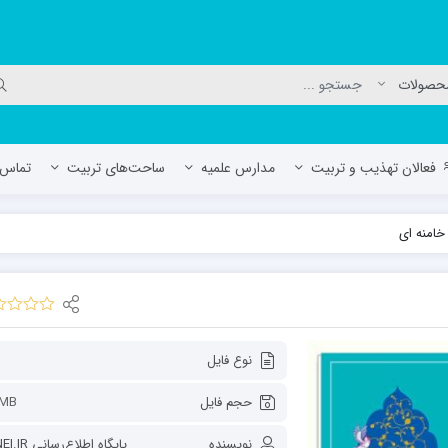
فعالان تهذیب و تربیت
مدارس علمیه
ساحت‌های تربیت
تماس ب
خامنه ای
لمیه جعفریه
مدرسه علمیه المهدی (عج)/ آران و بی
حوزه علمیه سفیران هدایت رهنان
مدرسه آیت الله العظمی گلپایگانی ره
نوع فایل
حجم فایل
1MB
نویسنده