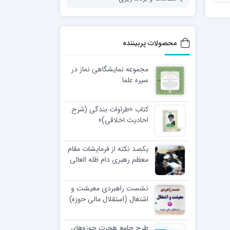
محصولات پربیننده
مجموعه نمایشگاهی نماز در
سیره علما
کتاب «طراوات بندگی (شرح
احادیث اخلاقی)»
یکصد نکته از فرمایشات مقام
معظم رهبری دام ظله العالی
در مراسم عمامه گذاری طلاب
نشست راهبردی معیشت و
اشتغال (استقلال مالی حوزه)
طرح جامع هجرت حوزه‌های