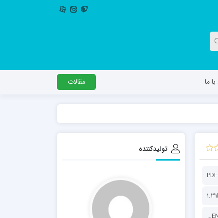
ا ما
مقالات
دگل
مدرسه اباصالح المهدی عج
مدرسه امام جعفر صادق علیه السلام ساوجبلاغ
تولیدکننده
مدرسه علمیه امام حسن مجتبی(ع) چهارباغ
مدرسه علمیه حضرت حجت علیه السلام (امام
PDF
رضا علیه السلام)
1.3
پايگاه اطلاع‌رسانی KHAMENEI.IR