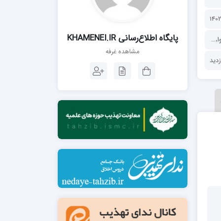
مدرسه فقهی تخصصی امام رضا علیه السلام
صالحیه (مکتب الصادق ع) کازرون
مدرسه امام کاظم علیه السلام
پايگاه اطلاع‌رسانی KHAMENEI.IR
ا
،
مجموعه‌ها
،
مقاله و جزوه
مشاهده غرفه
مدرسه آخوند (ره) همدان