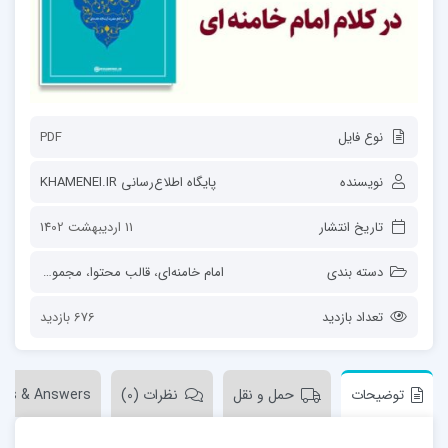
نوع فایل
PDF
نویسنده
پايگاه اطلاع‌رسانی KHAMENEI.IR
تاریخ انتشار
11 اردیبهشت 1402
دسته بندی
امام خامنه‌ای
،
قالب محتوا
،
مجموعه‌ها
،
مقال
تعداد بازدید
676 بازدید
توضیحات
حمل و نقل
نظرات (0)
ons & Answers