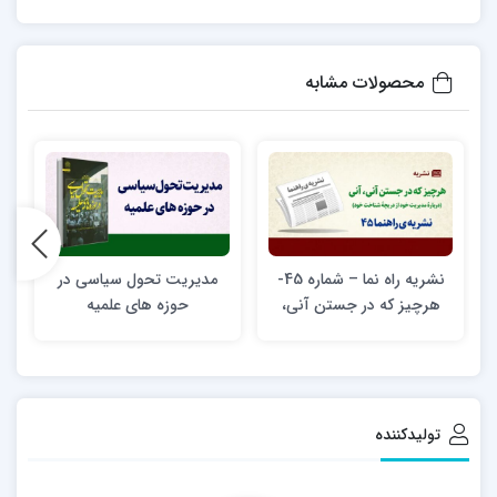
محصولات مشابه
نشریه راه نما – شماره 45-
مدیریت تحول سیاسی در
ش
هرچیز که در جستن آنی،
حوزه های علمیه
آنی (دربارۀ مدیریت خود از
دریچۀ شناخت خود)
تولیدکننده