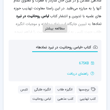
ساده­ی مقدس و در عین حال سازگار با فطرت و معنوی تمام
آنها را به مبارزه می­‌طلبد. در این راستا معاونت تهذیب حوزه­‌
های علمیه با تدوین و انتشار کتاب
لباس روحانیت در نبرد
نمادها
به تبیین جایگاه این نماد پرداخته و موجبات انگیزه
مطالعه بیشتر
طلاب جهت تلبس به لباس مقدس روحانیت را فراهم نموده
است.
کتاب «لباس روحانیت در نبرد نمادها»
این کتاب شامل مقدمه و 7 بخش می­باشد:
1- دلائل تقدس لباس روحانیت
675KB
2- ضرورت
راهنمای دریافت
3- کارکردهای معنوی
برچسبها
انگیزه طلاب
انگیزه طلبگی
تلبس
4- بایدها و نبایدها
کتب تهذیبی
کتب مذهبی
لباس روحانیت
5- وسوسه­‌ها و موانع موجود