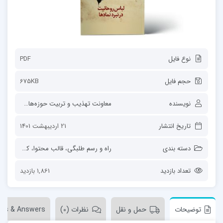
نوع فایل
PDF
حجم فایل
675KB
نویسنده
معاونت تهذیب و تربیت حوزه‌های علمیه
تاریخ انتشار
21 اردیبهشت 1401
دسته بندی
راه و رسم طلبگی
،
قالب محتوا
،
کتاب
،
لباس 
تعداد بازدید
1,861 بازدید
توضیحات
حمل و نقل
نظرات (0)
ons & Answers