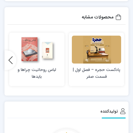
6- توقعات
محصولات مشابه
7- آئین نامه تلبّس.
نویسنده: مهدی اسماعیلی سادیانی سال انتشار: 1394.
جهت دسترسی به برگزیده مطالب کتاب، از
اینجا
اقدام نمایید
پادکست حجره – فصل اول |
لباس روحانیت چراها و
قسمت صفر
بایدها
تولیدکننده