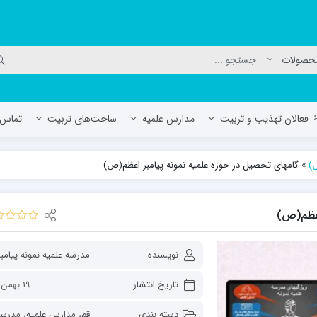
فعالان تهذیب و تربیت
مدارس علمیه
ساحت‌های تربیت
تماس ب
ص)
»
گامهای تحصیل در حوزه علمیه نمونه پیامبر اعظم(ص)
لمیه جعفریه
مدرسه علمیه المهدی (عج)/ آران و بی
حوزه علمیه سفیران هدایت رهنان
اعظم(ص)
مدرسه آیت الله العظمی گلپایگانی ره
نویسنده
تاریخ انتشار
19 بهمن 1401
دسته بندی
قم
،
مدارس علمیه
،
مدرسه علمیه نمونه پیامبر