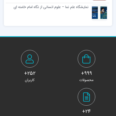
نمایشگاه علم نما – علوم انسانی از نگاه امام خامنه ای
252+
999+
محصولات
کاربران
24+