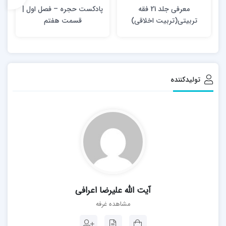
معرفی جلد 21 فقه
پادکست حجره – فصل اول |
تربیتی(تربیت اخلاقی)
قسمت هفتم
تولیدکننده
آیت الله علیرضا اعرافی
مشاهده غرفه