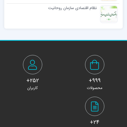
نظام اقتصادی سازمان روحانیت
252+
999+
محصولات
کاربران
24+