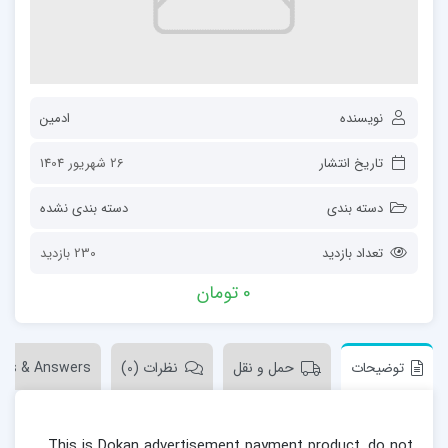
نویسنده
ادمین
تاریخ انتشار
26 شهریور 1404
دسته بندی
دسته بندی نشده
تعداد بازدید
230 بازدید
0
تومان
توضیحات
حمل و نقل
نظرات (0)
ons & Answers
This is Dokan advertisement payment product, do not